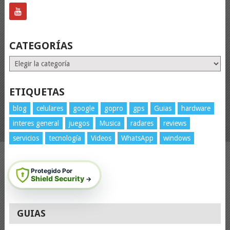
CATEGORÍAS
Categorías
ETIQUETAS
blog
celulares
google
gopro
gps
Guias
hardware
interes general
juegos
Musica
radares
reviews
servicios
tecnología
Videos
WhatsApp
windows
Protegido Por
Shield Security
→
GUIAS