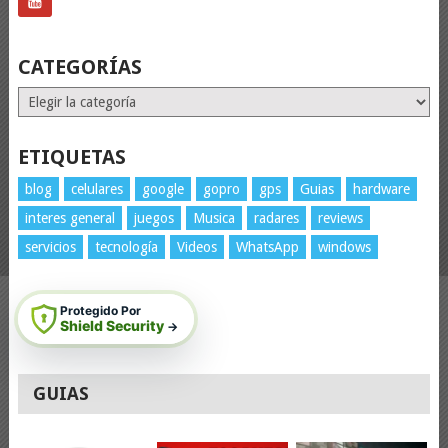
CATEGORÍAS
Categorías
ETIQUETAS
blog
celulares
google
gopro
gps
Guias
hardware
interes general
juegos
Musica
radares
reviews
servicios
tecnología
Videos
WhatsApp
windows
Protegido Por
Shield Security
→
GUIAS