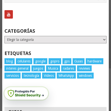
CATEGORÍAS
Categorías
ETIQUETAS
blog
celulares
google
gopro
gps
Guias
hardware
interes general
juegos
Musica
radares
reviews
servicios
tecnología
Videos
WhatsApp
windows
Protegido Por
Shield Security
→