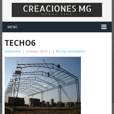
MENÚ
TECHO6
webmaster
|
22 mayo, 2014
|
|
No hay comentarios