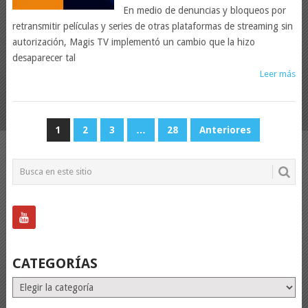
En medio de denuncias y bloqueos por
retransmitir películas y series de otras plataformas de streaming sin
autorización, Magis TV implementó un cambio que la hizo
desaparecer tal
Leer más
PAGINACIÓN
1
2
3
…
28
Anteriores
DE
ENTRADAS
CATEGORÍAS
Categorías