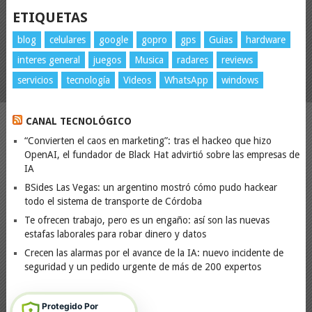
ETIQUETAS
blog
celulares
google
gopro
gps
Guias
hardware
interes general
juegos
Musica
radares
reviews
servicios
tecnología
Videos
WhatsApp
windows
CANAL TECNOLÓGICO
“Convierten el caos en marketing”: tras el hackeo que hizo
OpenAI, el fundador de Black Hat advirtió sobre las empresas de
IA
BSides Las Vegas: un argentino mostró cómo pudo hackear
todo el sistema de transporte de Córdoba
Te ofrecen trabajo, pero es un engaño: así son las nuevas
estafas laborales para robar dinero y datos
Crecen las alarmas por el avance de la IA: nuevo incidente de
seguridad y un pedido urgente de más de 200 expertos
Protegido Por