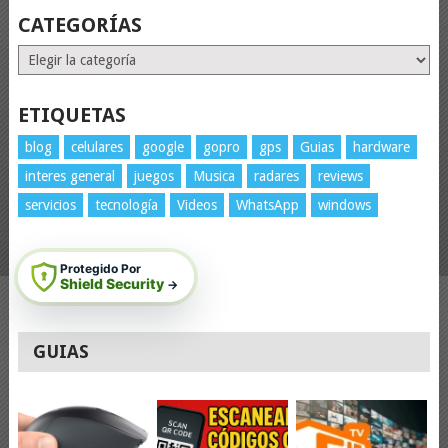
CATEGORÍAS
Categorías
ETIQUETAS
blog
celulares
google
gopro
gps
Guias
hardware
interes general
juegos
Musica
radares
reviews
servicios
tecnología
Videos
WhatsApp
windows
Protegido Por
Shield Security
→
GUIAS