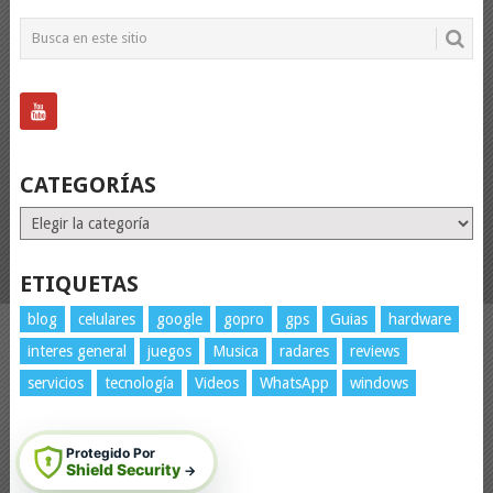
CATEGORÍAS
Categorías
ETIQUETAS
blog
celulares
google
gopro
gps
Guias
hardware
interes general
juegos
Musica
radares
reviews
servicios
tecnología
Videos
WhatsApp
windows
Protegido Por
Shield Security
→