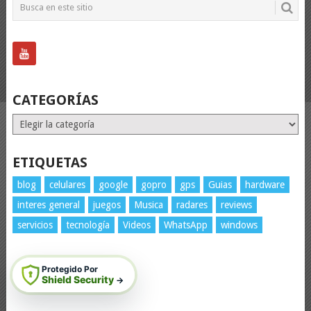
CATEGORÍAS
Categorías
ETIQUETAS
blog
celulares
google
gopro
gps
Guias
hardware
interes general
juegos
Musica
radares
reviews
servicios
tecnología
Videos
WhatsApp
windows
Protegido Por
Shield Security
→