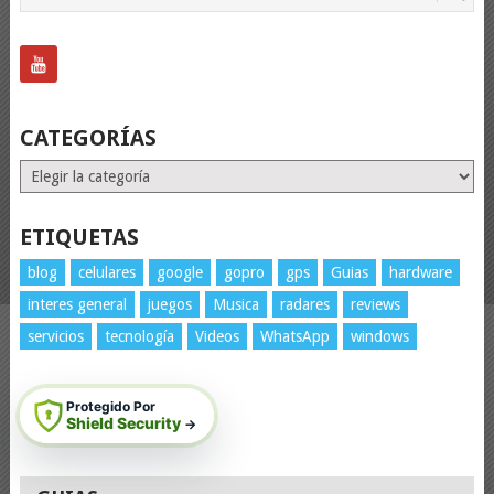
CATEGORÍAS
Categorías
ETIQUETAS
blog
celulares
google
gopro
gps
Guias
hardware
interes general
juegos
Musica
radares
reviews
servicios
tecnología
Videos
WhatsApp
windows
Protegido Por
Shield Security
→