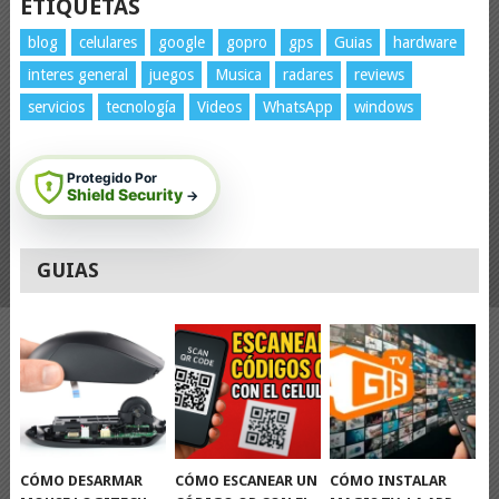
ETIQUETAS
blog
celulares
google
gopro
gps
Guias
hardware
interes general
juegos
Musica
radares
reviews
servicios
tecnología
Videos
WhatsApp
windows
Protegido Por
Shield Security
→
GUIAS
CÓMO DESARMAR
CÓMO ESCANEAR UN
CÓMO INSTALAR