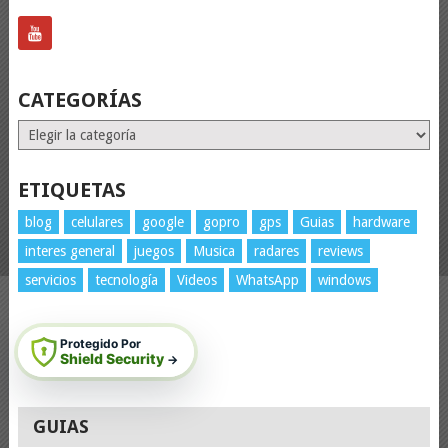
CATEGORÍAS
Categorías
ETIQUETAS
blog
celulares
google
gopro
gps
Guias
hardware
interes general
juegos
Musica
radares
reviews
servicios
tecnología
Videos
WhatsApp
windows
Protegido Por
Shield Security
→
GUIAS