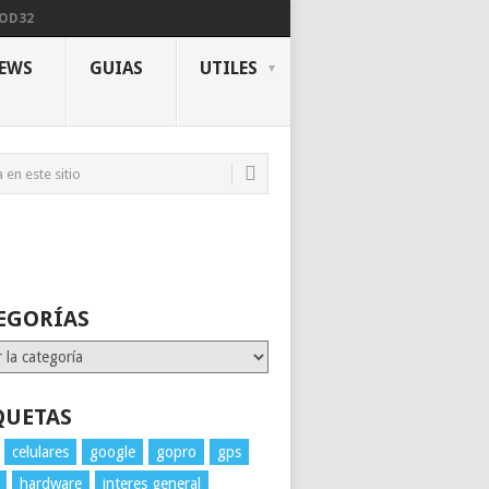
NOD32
IEWS
GUIAS
UTILES
EGORÍAS
rías
QUETAS
celulares
google
gopro
gps
hardware
interes general