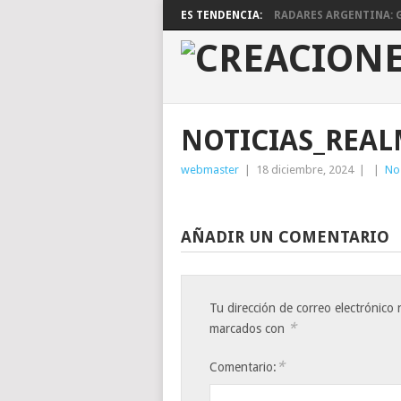
ES TENDENCIA:
RADARES ARGENTINA: G
NOTICIAS_REAL
webmaster
|
18 diciembre, 2024
|
|
No
AÑADIR UN COMENTARIO
Tu dirección de correo electrónico 
*
marcados con
*
Comentario: