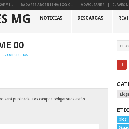
ARMI...
RADARES ARGENTINA: IGO G...
ADWCLEANER
CLAVES 
NOTICIAS
DESCARGAS
REV
ME 00
 hay comentarios
CAT
Catego
no será publicada.
Los campos obligatorios están
ETI
blog
Guias