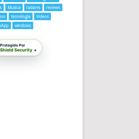
s
Musica
radares
reviews
ios
tecnología
Videos
sApp
windows
Protegido Por
Shield Security
→