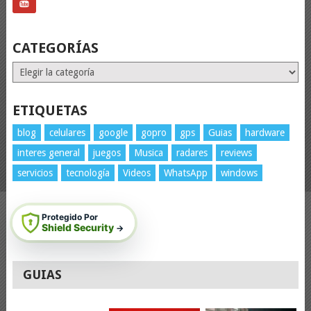
CATEGORÍAS
Categorías
ETIQUETAS
blog
celulares
google
gopro
gps
Guias
hardware
interes general
juegos
Musica
radares
reviews
servicios
tecnología
Videos
WhatsApp
windows
Protegido Por
Shield Security
→
GUIAS