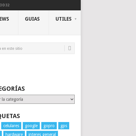
NOD32
IEWS
GUIAS
UTILES
EGORÍAS
rías
QUETAS
celulares
google
gopro
gps
hardware
interes general