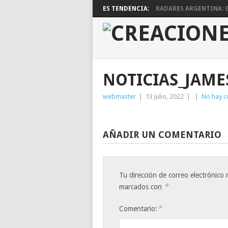
ES TENDENCIA:
RADARES ARGENTINA: G
NOTICIAS_JAME
webmaster
|
13 julio, 2022
|
|
No hay c
AÑADIR UN COMENTARIO
Tu dirección de correo electrónico 
*
marcados con
*
Comentario: