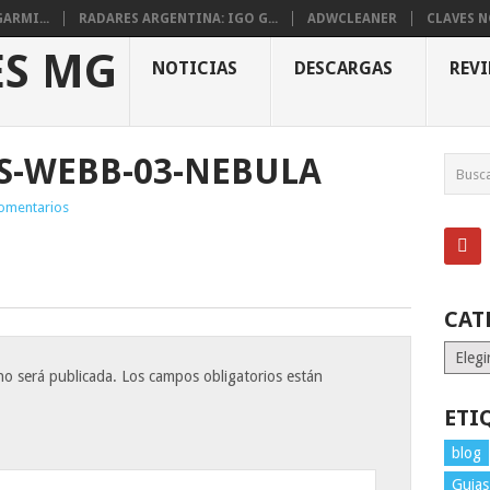
ARMI...
RADARES ARGENTINA: IGO G...
ADWCLEANER
CLAVES 
NOTICIAS
DESCARGAS
REV
S-WEBB-03-NEBULA
omentarios
CAT
Catego
no será publicada.
Los campos obligatorios están
ETI
blog
Guias