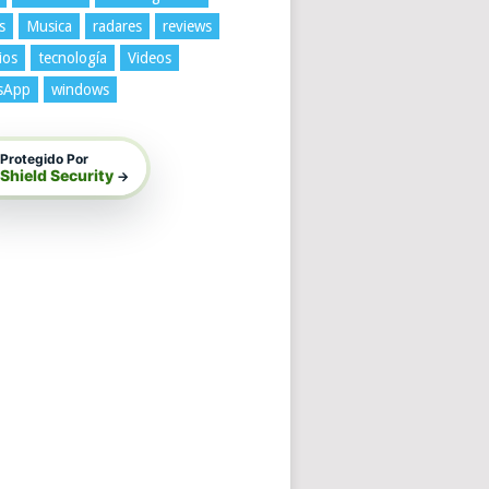
s
Musica
radares
reviews
ios
tecnología
Videos
sApp
windows
Protegido Por
Shield Security
→