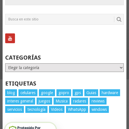
CATEGORÍAS
Categorías
ETIQUETAS
blog
celulares
google
gopro
gps
Guias
hardware
interes general
juegos
Musica
radares
reviews
servicios
tecnología
Videos
WhatsApp
windows
Protegido Por