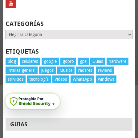
CATEGORÍAS
Categorías
ETIQUETAS
blog
celulares
google
gopro
gps
Guias
hardware
interes general
juegos
Musica
radares
reviews
servicios
tecnología
Videos
WhatsApp
windows
Protegido Por
Shield Security
→
GUIAS