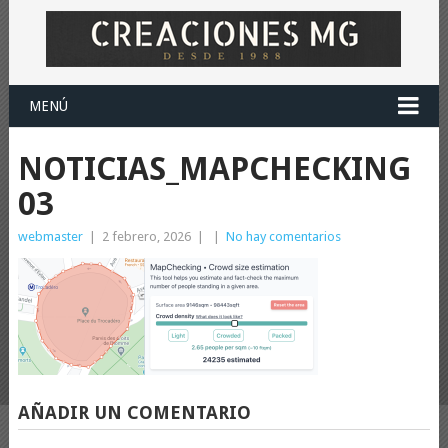
MENÚ
NOTICIAS_MAPCHECKING
03
webmaster
|
2 febrero, 2026
|
|
No hay comentarios
AÑADIR UN COMENTARIO