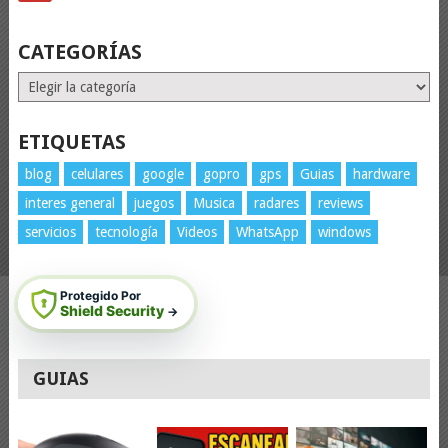
CATEGORÍAS
Categorías
ETIQUETAS
blog
celulares
google
gopro
gps
Guias
hardware
interes general
juegos
Musica
radares
reviews
servicios
tecnología
Videos
WhatsApp
windows
Protegido Por
Shield Security
→
GUIAS