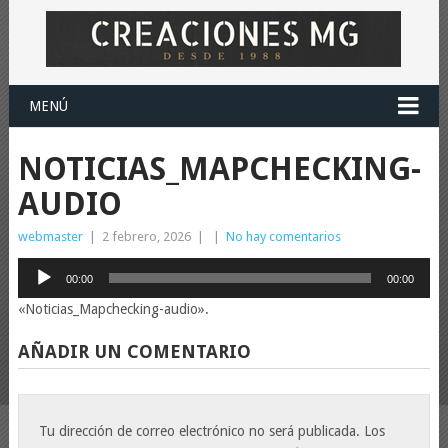
MENÚ
NOTICIAS_MAPCHECKING-
AUDIO
webmaster
|
2 febrero, 2026
|
|
No hay comentarios
Reproductor
00:00
00:00
de
«Noticias_Mapchecking-audio».
audio
AÑADIR UN COMENTARIO
Tu dirección de correo electrónico no será publicada.
Los