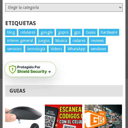
Categorías
ETIQUETAS
blog
celulares
google
gopro
gps
Guias
hardware
interes general
juegos
Musica
radares
reviews
servicios
tecnología
Videos
WhatsApp
windows
Protegido Por
Shield Security
→
GUIAS