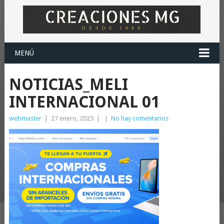
MENÚ
NOTICIAS_MELI
INTERNACIONAL 01
webmaster
|
27 enero, 2025
|
|
No hay comentarios