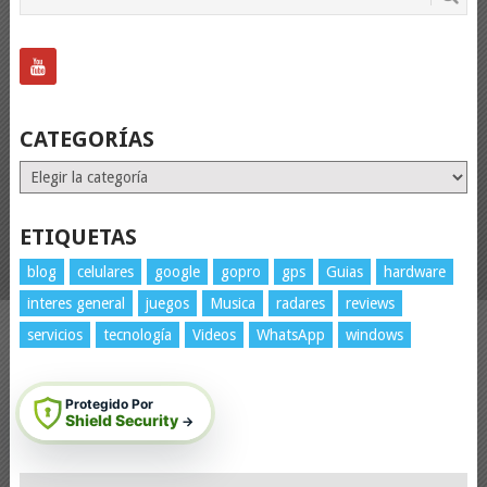
CATEGORÍAS
Categorías
ETIQUETAS
blog
celulares
google
gopro
gps
Guias
hardware
interes general
juegos
Musica
radares
reviews
servicios
tecnología
Videos
WhatsApp
windows
Protegido Por
Shield Security
→