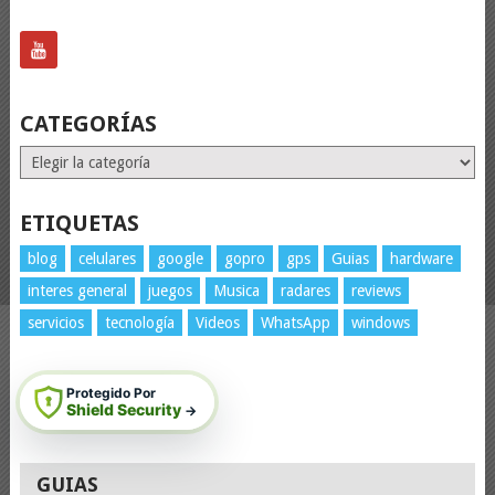
CATEGORÍAS
Categorías
ETIQUETAS
blog
celulares
google
gopro
gps
Guias
hardware
interes general
juegos
Musica
radares
reviews
servicios
tecnología
Videos
WhatsApp
windows
Protegido Por
Shield Security
→
GUIAS