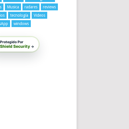
s
Musica
radares
reviews
ios
tecnología
Videos
sApp
windows
Protegido Por
Shield Security
→