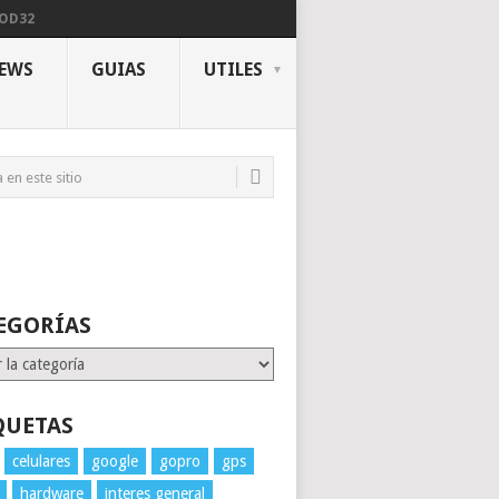
NOD32
IEWS
GUIAS
UTILES
EGORÍAS
rías
QUETAS
celulares
google
gopro
gps
hardware
interes general