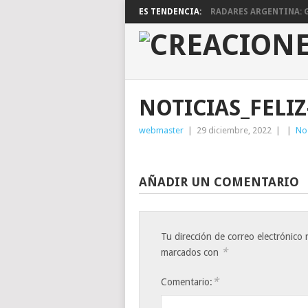
ES TENDENCIA:
RADARES ARGENTINA: G
NOTICIAS_FELIZ
webmaster
|
29 diciembre, 2022
|
|
No
AÑADIR UN COMENTARIO
Tu dirección de correo electrónico 
*
marcados con
*
Comentario: