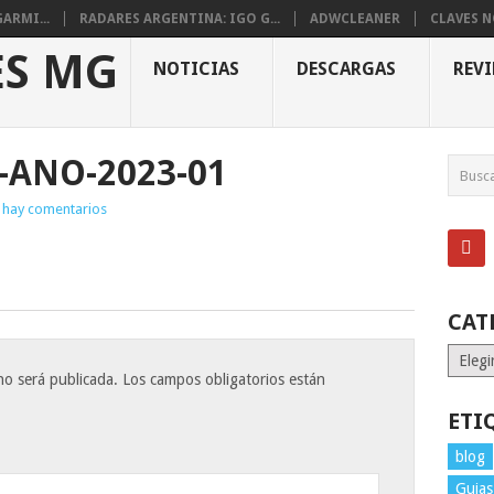
ARMI...
RADARES ARGENTINA: IGO G...
ADWCLEANER
CLAVES 
NOTICIAS
DESCARGAS
REV
-ANO-2023-01
 hay comentarios
CAT
Catego
no será publicada.
Los campos obligatorios están
ETI
blog
Guias