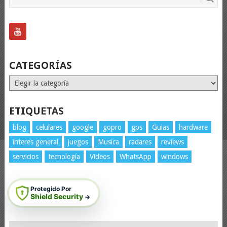
CATEGORÍAS
Categorías
ETIQUETAS
blog
celulares
google
gopro
gps
Guias
hardware
interes general
juegos
Musica
radares
reviews
servicios
tecnología
Videos
WhatsApp
windows
Protegido Por
Shield Security
→