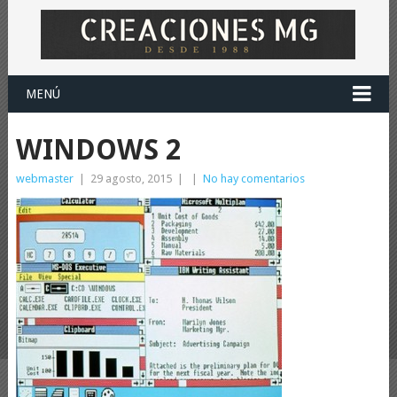
MENÚ
WINDOWS 2
webmaster
|
29 agosto, 2015
|
|
No hay comentarios