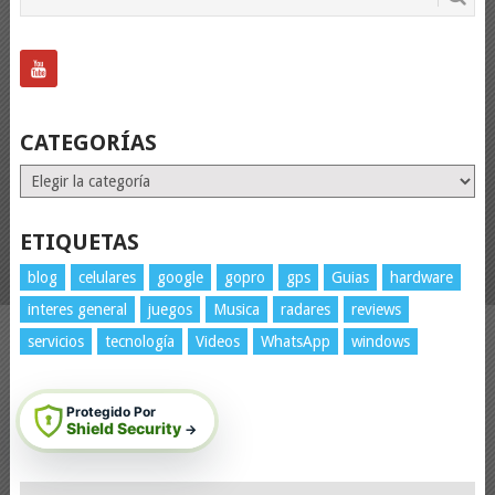
CATEGORÍAS
Categorías
ETIQUETAS
blog
celulares
google
gopro
gps
Guias
hardware
interes general
juegos
Musica
radares
reviews
servicios
tecnología
Videos
WhatsApp
windows
Protegido Por
Shield Security
→