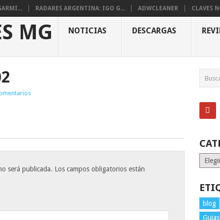
ARMI...
RADARES ARGENTINA: IGO G...
ADWCLEANER
CLAVES 
NOTICIAS
DESCARGAS
REV
02
omentarios
CAT
Catego
no será publicada.
Los campos obligatorios están
ETI
blog
Guias