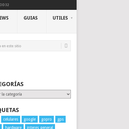
NOD32
IEWS
GUIAS
UTILES
EGORÍAS
rías
QUETAS
celulares
google
gopro
gps
hardware
interes general