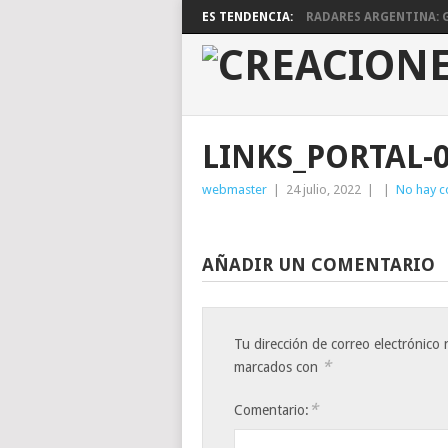
ES TENDENCIA:
RADARES ARGENTINA: G
LINKS_PORTAL-
webmaster
|
24 julio, 2022
|
|
No hay c
AÑADIR UN COMENTARIO
Tu dirección de correo electrónico 
*
marcados con
*
Comentario: