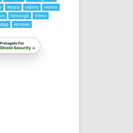
s
Musica
radares
reviews
ios
tecnología
Videos
sApp
windows
Protegido Por
Shield Security
→