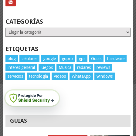
CATEGORÍAS
Categorías
ETIQUETAS
blog
celulares
google
gopro
gps
Guias
hardware
interes general
juegos
Musica
radares
reviews
servicios
tecnología
Videos
WhatsApp
windows
Protegido Por
Shield Security
→
GUIAS