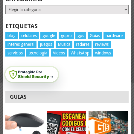
Categorías
ETIQUETAS
blog
celulares
google
gopro
gps
Guias
hardware
interes general
juegos
Musica
radares
reviews
servicios
tecnología
Videos
WhatsApp
windows
Protegido Por
Shield Security
→
GUIAS