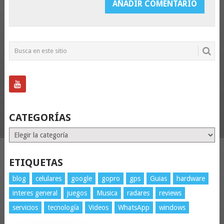
CATEGORÍAS
Categorías
ETIQUETAS
blog
celulares
google
gopro
gps
Guias
hardware
interes general
juegos
Musica
radares
reviews
servicios
tecnología
Videos
WhatsApp
windows