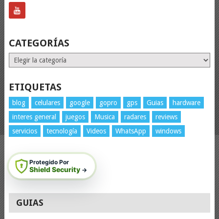
CATEGORÍAS
Categorías
ETIQUETAS
blog
celulares
google
gopro
gps
Guias
hardware
interes general
juegos
Musica
radares
reviews
servicios
tecnología
Videos
WhatsApp
windows
Protegido Por
Shield Security
→
GUIAS