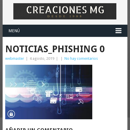
MENÚ
NOTICIAS_PHISHING 0
webmaster
|
4 agosto, 2019
|
|
No hay comentarios