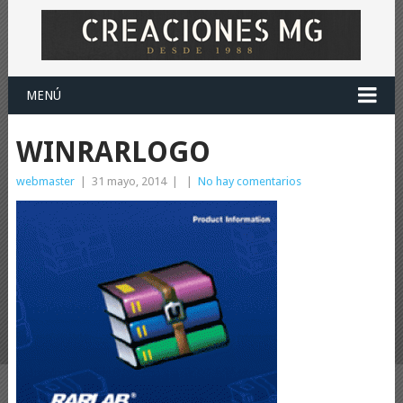
MENÚ
WINRARLOGO
webmaster
|
31 mayo, 2014
|
|
No hay comentarios