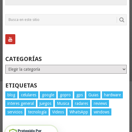
CATEGORÍAS
Categorías
ETIQUETAS
blog
celulares
google
gopro
gps
Guias
hardware
interes general
juegos
Musica
radares
reviews
servicios
tecnología
Videos
WhatsApp
windows
Protegido Por