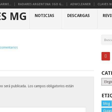
ARMI...
RADARES ARGENTINA: IGO G...
ADWCLEANER
CLAVES 
NOTICIAS
DESCARGAS
REV
 comentarios
CAT
Catego
no será publicada.
Los campos obligatorios están
ETI
blog
Guias