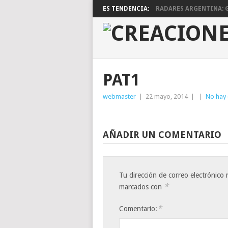
ES TENDENCIA:
RADARES ARGENTINA: G
PAT1
webmaster
|
22 mayo, 2014
|
|
No hay
AÑADIR UN COMENTARIO
Tu dirección de correo electrónico 
*
marcados con
*
Comentario: