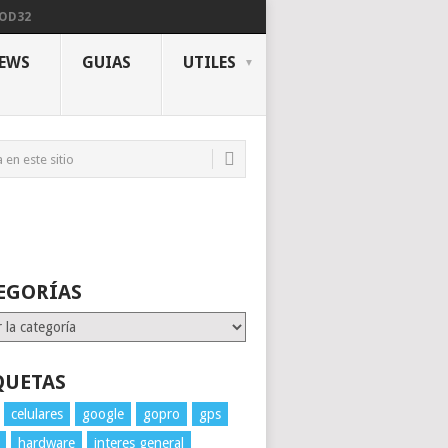
NOD32
IEWS
GUIAS
UTILES
EGORÍAS
rías
QUETAS
celulares
google
gopro
gps
hardware
interes general