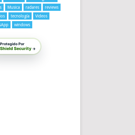
s
Musica
radares
reviews
ios
tecnología
Videos
sApp
windows
Protegido Por
Shield Security
→