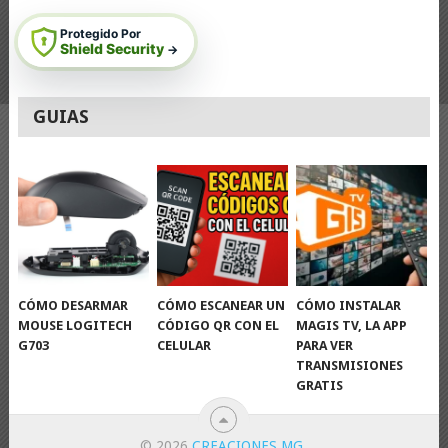
Protegido Por
Shield Security
→
GUIAS
CÓMO DESARMAR
CÓMO ESCANEAR UN
CÓMO INSTALAR
MOUSE LOGITECH
CÓDIGO QR CON EL
MAGIS TV, LA APP
G703
CELULAR
PARA VER
TRANSMISIONES
GRATIS
© 2026
CREACIONES MG
.