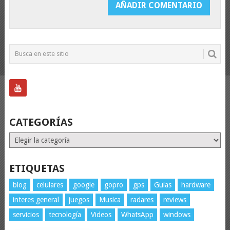
CATEGORÍAS
Categorías
ETIQUETAS
blog
celulares
google
gopro
gps
Guias
hardware
interes general
juegos
Musica
radares
reviews
servicios
tecnología
Videos
WhatsApp
windows