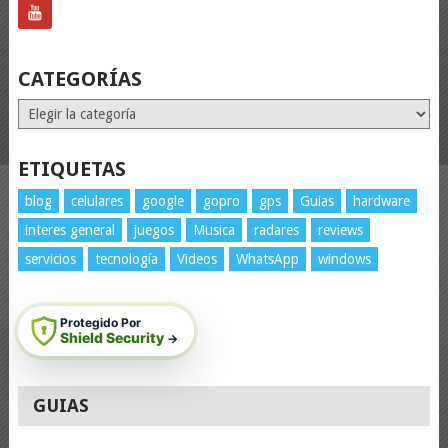
CATEGORÍAS
Categorías
ETIQUETAS
blog
celulares
google
gopro
gps
Guias
hardware
interes general
juegos
Musica
radares
reviews
servicios
tecnología
Videos
WhatsApp
windows
Protegido Por
Shield Security
→
GUIAS