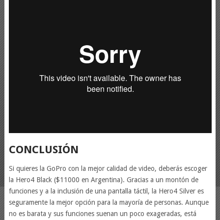
CONCLUSIÓN
Si quieres la GoPro con la mejor calidad de video, deberás escoger
la Hero4 Black ($11000 en Argentina). Gracias a un montón de
funciones y a la inclusión de una pantalla táctil, la Hero4 Silver es
seguramente la mejor opción para la mayoría de personas. Aunque
no es barata y sus funciones suenan un poco exageradas, está