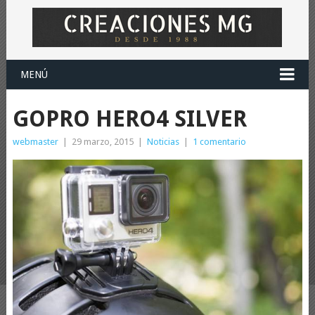
MENÚ
GOPRO HERO4 SILVER
webmaster
|
29 marzo, 2015
|
Noticias
|
1 comentario