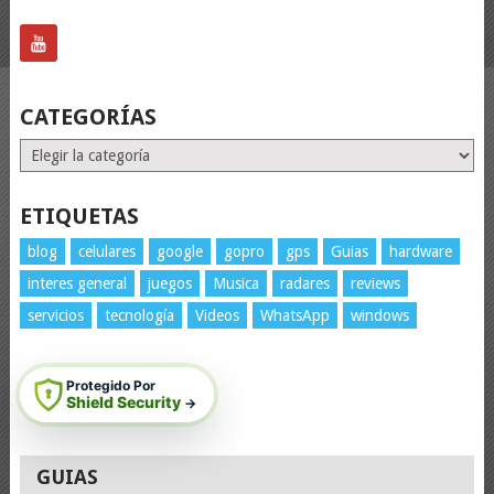
CATEGORÍAS
Categorías
ETIQUETAS
blog
celulares
google
gopro
gps
Guias
hardware
interes general
juegos
Musica
radares
reviews
servicios
tecnología
Videos
WhatsApp
windows
Protegido Por
Shield Security
→
GUIAS